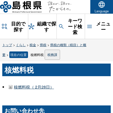
Language
キーワ
目的で
組織で探
メニュ
ード検
探す
す
ー
索
トップ
>
くらし
>
税金
>
県税
>
県税の種類（税目）と概
要
>
現在の位置
核燃料税
税務課
核燃料税
核燃料税（ 2月28日）
お問い合わせ先