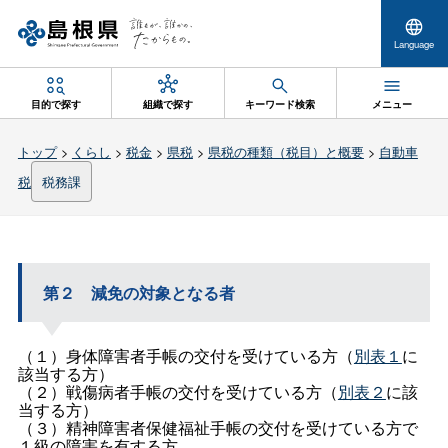
Language
目的で探す
組織で探す
キーワード検索
メニュー
トップ
>
くらし
>
税金
>
県税
>
県税の種類（税目）と概要
>
自動車
税
税務課
第
２
減免の対象となる者
（１）身体障害者手帳の交付を受けている方（
別表１
に
該当する方）
（２）戦傷病者手帳の交付を受けている方（
別表２
に該
当する方）
（３）精神障害者保健福祉手帳の交付を受けている方で
１級の障害を有する方