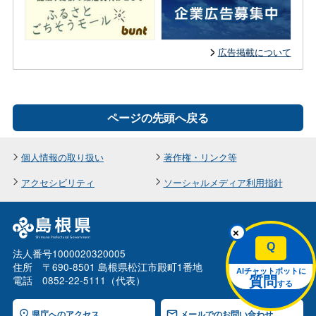
広告掲載について
ページの先頭へ戻る
個人情報の取り扱い
著作権・リンク等
アクセシビリティ
ソーシャルメディア利用指針
×
Q
法人番号1000020320005
住所 〒690-8501 島根県松江市殿町1番地
AIチャットボットに
電話 0852-22-5111（代表）
質問
する
県庁へのアクセス
メールでのお問い合わせ