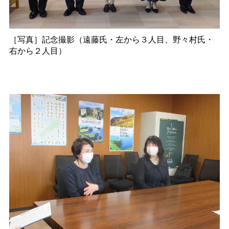
［写真］記念撮影（遠藤氏・左から３人目、野々村氏・
右から２人目）