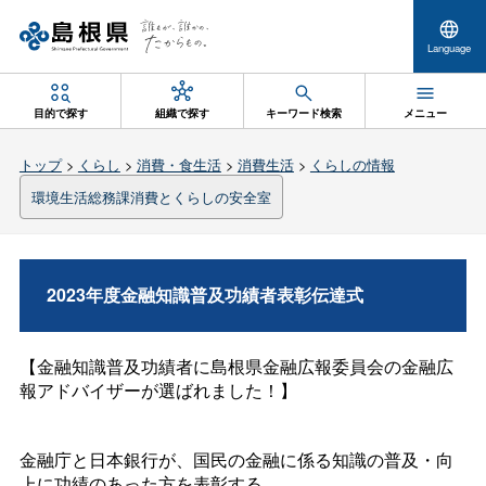
Language
目的で探す
組織で探す
キーワード検索
メニュー
トップ
>
くらし
>
消費・食生活
>
消費生活
>
くらしの情報
環境生活総務課消費とくらしの安全室
2023年度金融知識普及功績者表彰伝達式
【金融知識普及功績者に島根県金融広報委員会の金融広
報アドバイザーが選ばれました！】
金融庁と日本銀行が、国民の金融に係る知識の普及・向
上に功績のあった方を表彰する、