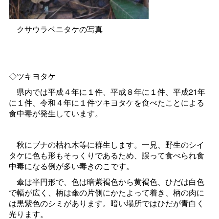
クサウラベニタケの写真
◇ツキヨタケ
県内では平成４年に１件、平成８年に１件、平成21年
に１件、令和４年に１件ツキヨタケを食べたことによる
食中毒が発生しています。
秋にブナの枯れ木等に群生します。一見、野生のシイ
タケに色も形もそっくりであるため、誤って食べられ食
中毒になる例が多い毒きのこです。
傘は半円形で、色は暗紫褐色から黄褐色、ひだは白色
で幅が広く、柄は傘の片側にかたよって着き、柄の肉に
は黒紫色のシミがあります。暗い場所ではひだが青白く
光ります。