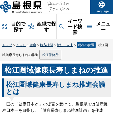
Language
キーワ
目的で
組織で探
メニュ
ード検
探す
す
ー
索
トップ
>
くらし
>
健康
>
地方機関
>
松江・安来
>
現在の位置
松江圏
域健康長寿しまねの推進
松江保健所
松江圏域健康長寿しまねの推進
松江圏域健康長寿しまね推進会議
とは
国の「健康日本21」の提言を受けて、島根県では健康長
寿日本一を目指し、「健康長寿しまね推進計画」を作成