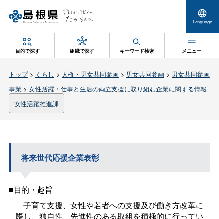
Language
目的で探す
組織で探す
キーワード検索
メニュー
トップ
>
くらし
>
人権・男女共同参画
>
男女共同参画
>
男女共同参画
事業
>
女性活躍・仕事と生活の両立支援に取り組む企業に関する情報
女性活躍推進課
将来世代応援企業表彰
■目的・趣旨
子育て支援、女性や若者への支援及び働き方改革に
際し、独自性、先進性のある取組を積極的に行ってい