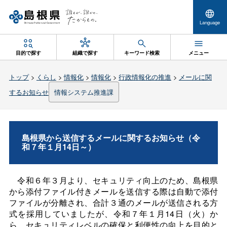
Language
目的で探す
組織で探す
キーワード検索
メニュー
トップ
>
くらし
>
情報化
>
情報化
>
行政情報化の推進
>
メールに関
するお知らせ
情報システム推進課
島根県から送信するメールに関するお知らせ（令
和７年１月14日～）
令和６年３月より、セキュリティ向上のため、島根県
から添付ファイル付きメールを送信する際は自動で添付
ファイルが分離され、合計３通のメールが送信される方
式を採用していましたが、令和７年１月14日（火）か
ら、セキュリティレベルの確保と利便性の向上を目的と