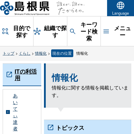
Language
キーワ
目的で
組織で探
メニュ
ード検
探す
す
ー
索
トップ
>
くらし
>
情報化
>
現在の位置
情報化
ITの利活
情報化
用
情報化に関する情報を掲載していま
す。
あ
い
て
ぃ
達
トピックス
者