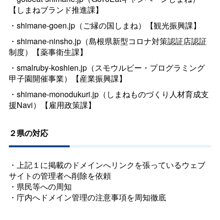
【しまねブランド推進課】
・shimane-goen.jp（ご縁の国しまね）【観光振興課】
・shimane-ninsho.jp（島根県新型コロナ対策認証店認証
制度）【薬事衛生課】
・smalruby-koshien.jp（スモウルビー・プログラミング
甲子園開催事業）【産業振興課】
・shimane-monodukuri.jp（しまねものづくり人材育成支
援Navi）【雇用政策課】
２県の対応
・上記１に掲載のドメインへリンクを張っているウェブ
サイトの管理者へ削除を依頼
・県民等への周知
・庁内へドメイン管理の注意事項を周知徹底