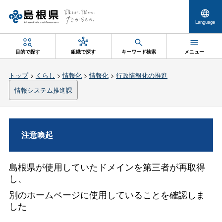
Language
目的で探す
組織で探す
キーワード検索
メニュー
トップ
>
くらし
>
情報化
>
情報化
>
行政情報化の推進
情報システム推進課
注意喚起
島根県が使用していたドメインを第三者が再取得
し、
別のホームページに使用していることを確認しま
した