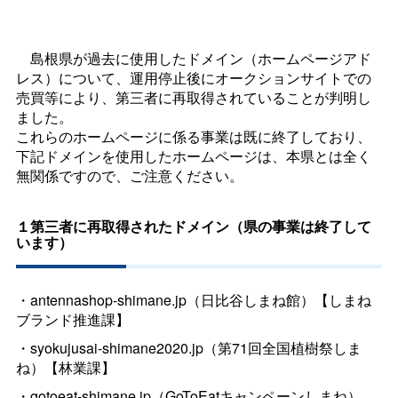
島根県が過去に使用したドメイン（ホームページアド
レス）について、運用停止後にオークションサイトでの
売買等により、第三者に再取得されていることが判明し
ました。
これらのホームページに係る事業は既に終了しており、
下記ドメインを使用したホームページは、本県とは全く
無関係ですので、ご注意ください。
１第三者に再取得されたドメイン（県の事業は終了して
います）
・antennashop-shimane.jp（日比谷しまね館）【しまね
ブランド推進課】
・syokujusai-shimane2020.jp（第71回全国植樹祭しま
ね）【林業課】
・gotoeat-shimane.jp（GoToEatキャンペーンしまね）