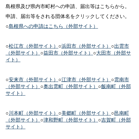
島根県及び県内市町村への申請、届出等はこちらから。
申請、届出等をされる団体名をクリックしてください。
○
島根県への申請はこちら（外部サイト）
○
松江市（外部サイト）
○
浜田市（外部サイト）
○
出雲市
（外部サイト）
○
益田市（外部サイト）
○
大田市（外部サ
イト）
○
安来市（外部サイト）
○
江津市（外部サイト）
○
雲南市
（外部サイト）
○
奥出雲町（外部サイト）
○
飯南町（外部
サイト）
○
川本町（外部サイト）
○
美郷町（外部サイト）
○
邑南町
（外部サイト）
○
津和野町（外部サイト）
○
吉賀町（外部
サイト）