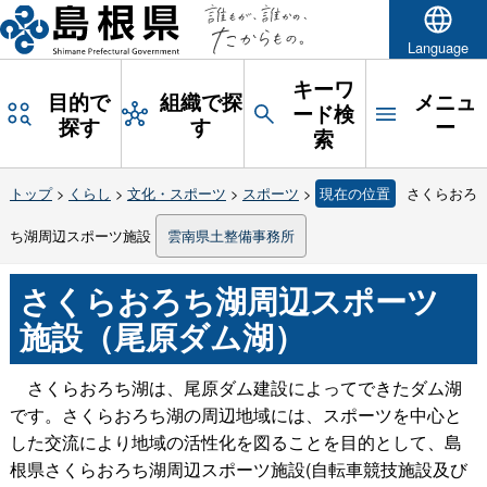
Language
キーワ
目的で
組織で探
メニュ
ード検
探す
す
ー
索
トップ
>
くらし
>
文化・スポーツ
>
スポーツ
>
現在の位置
さくらおろ
ち湖周辺スポーツ施設
雲南県土整備事務所
さくらおろち湖周辺スポーツ
施設（尾原ダム湖）
さくらおろち湖は、尾原ダム建設によってできたダム湖
です。さくらおろち湖の周辺地域には、スポーツを中心と
した交流により地域の活性化を図ることを目的として、島
根県さくらおろち湖周辺スポーツ施設(自転車競技施設及び