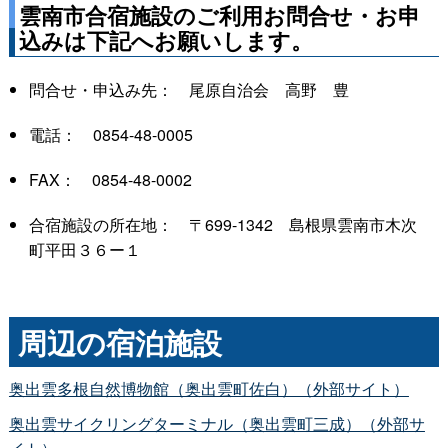
雲南市合宿施設のご利用お問合せ・お申
込みは下記へお願いします。
問合せ・申込み先
：
尾原自治
会
高
野
豊
電話
：
0854-48-0005
FAX
：
0854-48-0002
合宿施設の所在地
：
〒699-134
2
島根県雲南市木次
町平田３６ー１
周辺の宿泊施設
奥出雲多根自然博物館（奥出雲町佐白）（外部サイト）
奥出雲サイクリングターミナル（奥出雲町三成）（外部サ