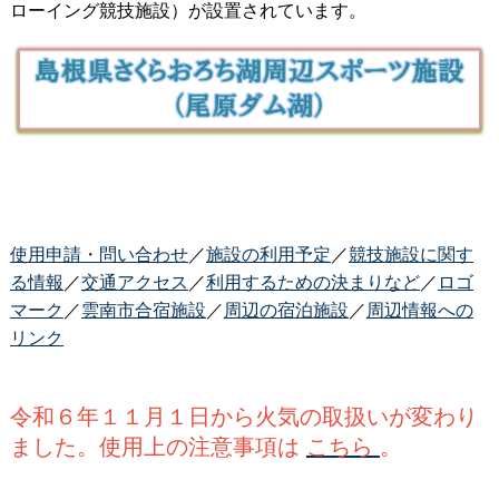
ローイング競技施設）が設置されています。
使用申請・問い合わせ
／
施設の利用予定
／
競技施設に関す
る情報
／
交通アクセス
／
利用するための決まりなど
／
ロゴ
マーク
／
雲南市合宿施設
／
周辺の宿泊施設
／
周辺情報への
リンク
令和６年１１月１日から火気の取扱いが変わり
ました。使用上の注意事項は
こちら
。