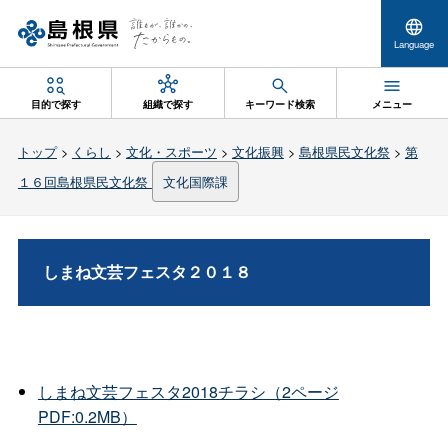
Language
目的で探す
組織で探す
キーワード検索
メニュー
トップ
>
くらし
>
文化・スポーツ
>
文化振興
>
島根県民文化祭
>
第
１６回島根県民文化祭
文化国際課
しまね文芸フェスタ２０１８
しまね文芸フェスタ2018チラシ（2ページ
PDF:0.2MB）