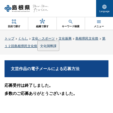
Language
目的で探す
組織で探す
キーワード検索
メニュー
トップ
>
くらし
>
文化・スポーツ
>
文化振興
>
島根県民文化祭
>
第
１２回島根県民文化祭
文化国際課
文芸作品の電子メールによる応募方法
応募受付は終了しました。
多数のご応募ありがとうございました。