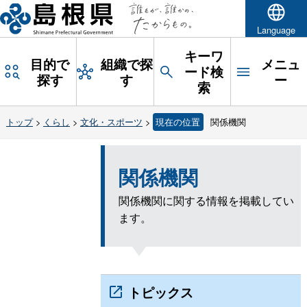
Language
キーワ
目的で
組織で探
メニュ
ード検
探す
す
ー
索
トップ
>
くらし
>
文化・スポーツ
>
現在の位置
関係機関
関係機関
関係機関に関する情報を掲載してい
ます。
トピックス