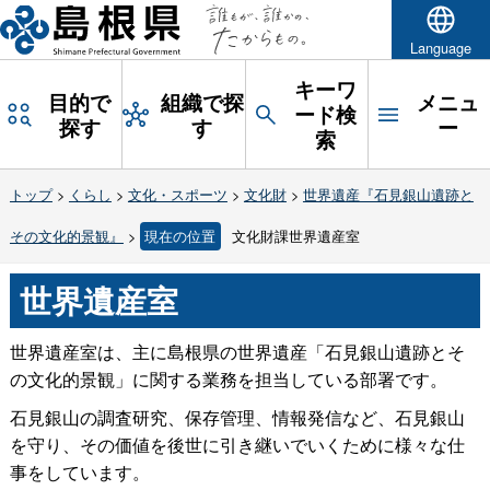
Language
キーワ
目的で
組織で探
メニュ
ード検
探す
す
ー
索
トップ
>
くらし
>
文化・スポーツ
>
文化財
>
世界遺産『石見銀山遺跡と
その文化的景観』
>
現在の位置
文化財課世界遺産室
世界遺産室
世界遺産室は、主に島根県の世界遺産「石見銀山遺跡とそ
の文化的景観」に関する業務を担当している部署です。
石見銀山の調査研究、保存管理、情報発信など、石見銀山
を守り、その価値を後世に引き継いでいくために様々な仕
事をしています。