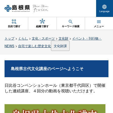
Language
目的で探す
組織で探す
キーワード検索
メニュー
トップ
>
くらし
>
文化・スポーツ
>
文化財
>
イベント・刊行物・
NEWS
>
自宅で楽しむ歴史文化
文化財課
島根県古代文化講座のページへようこそ
日比谷コンベンションホール（東京都千代田区）で開催
した連続講座、４回分の動画を視聴いただけます。