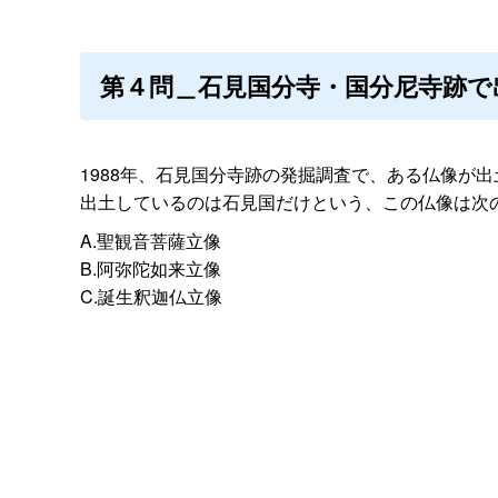
第４問＿石見国分寺・国分尼寺跡で
1988年、石見国分寺跡の発掘調査で、ある仏像が
出土しているのは石見国だけという、この仏像は次
A.聖観音菩薩立像
B.阿弥陀如来立像
C.誕生釈迦仏立像