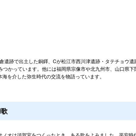
倉遺跡で出土した銅鐸、Cが松江市西川津遺跡・タテチョウ遺跡
でみつかっています。他には福岡県宗像市や北九州市、山口県下
本海を介した弥生時代の交流を物語っています。
和歌
サノオは須賀宮をつくったとき、ある歌をよみました。平安時