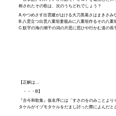
称されたその歌は、次のうちどれでしょう？
A.やつめさす出雲建がはける大刀黒葛さはまきさみ
B.八雲立つ出雲八重垣妻籠みに八重垣作るその八重
C.飫宇の海の潮干の潟の片思に思ひや行かむ道の長
【正解は…
・・・B】
『古今和歌集』仮名序には「すさのをのみことより
タケルがイヅモタケルをだまし討った際によんだと