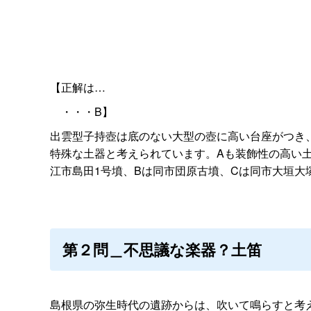
【正解は…
・・・B】
出雲型子持壺は底のない大型の壺に高い台座がつき
特殊な土器と考えられています。Aも装飾性の高い
江市島田1号墳、Bは同市団原古墳、Cは同市大垣大
第２問＿不思議な楽器？土笛
島根県の弥生時代の遺跡からは、吹いて鳴らすと考