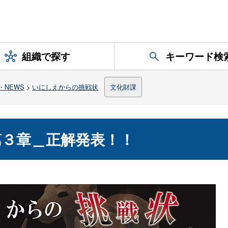
組織で探す
キーワード検
NEWS
>
いにしえからの挑戦状
文化財課
３章＿正解発表！！