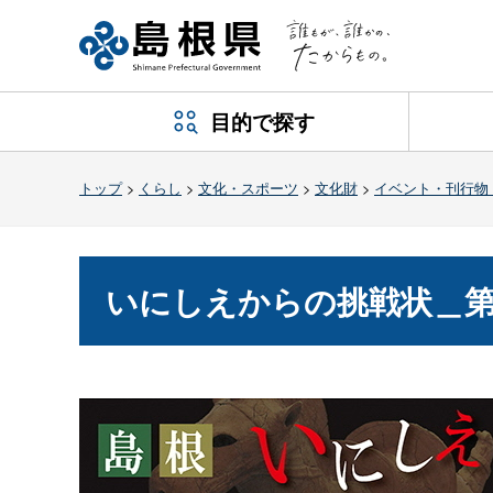
目的で探す
トップ
>
くらし
>
文化・スポーツ
>
文化財
>
イベント・刊行物・
いにしえからの挑戦状＿第