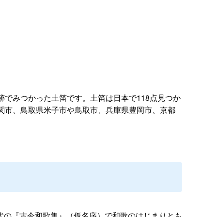
でみつかった土笛です。土笛は日本で118点見つか
関市、鳥取県米子市や鳥取市、兵庫県豊岡市、京都
代の『古今和歌集』（仮名序）で和歌のはじまりとも