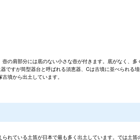
、壺の肩部分には底のない小さな壺が付きます。底がなく、多
土器ですが筒型器台と呼ばれる須恵器、Cは古墳に並べられる埴
塚古墳から出土しています。
えられている土笛が日本で最も多く出土しています。では土笛