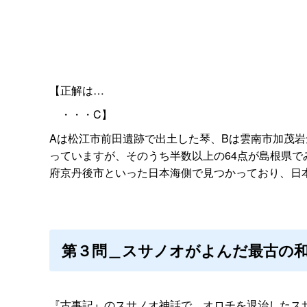
【正解は…
・・・C】
Aは松江市前田遺跡で出土した琴、Bは雲南市加茂岩
っていますが、そのうち半数以上の64点が島根県
府京丹後市といった日本海側で見つかっており、日
第３問＿スサノオがよんだ最古の
『古事記』のスサノオ神話で、オロチを退治したス