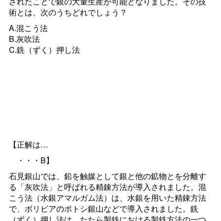
されたことで銀の大量生産が可能となりました。その技
術とは、次のうちどれでしょう？
A.混こう法
B.灰吹法
C.銑（ずく）押し法
【正解は…
・・・B】
石見銀山では、鉛を触媒として銀と他の鉱物とを分離す
る「灰吹法」と呼ばれる精錬方法が導入されました。混
こう法（水銀アマルガム法）は、水銀を用いた精錬方法
で、ボリビアのポトシ銀山などで導入されました。銑
（ずく）押し法は、たたら製鉄における製鉄方法の一つ