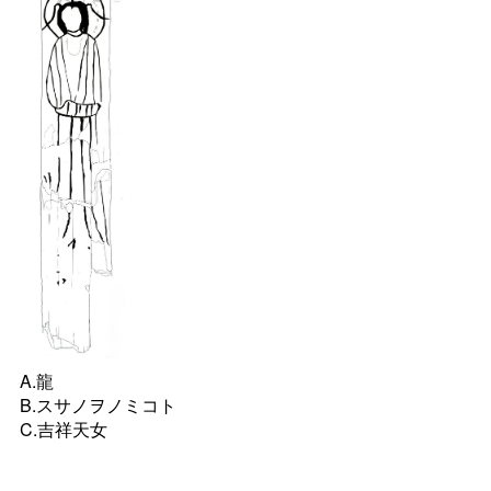
A.龍
B.スサノヲノミコト
C.吉祥天女