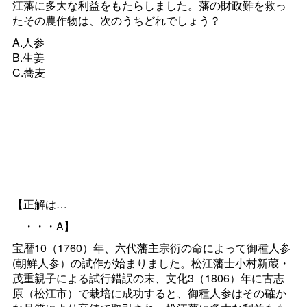
江藩に多大な利益をもたらしました。藩の財政難を救っ
たその農作物は、次のうちどれでしょう？
A.人参
B.生姜
C.蕎麦
【正解は…
・・・A】
宝暦10（1760）年、六代藩主宗衍の命によって御種人参
(朝鮮人参）の試作が始まりました。松江藩士小村新蔵・
茂重親子による試行錯誤の末、文化3（1806）年に古志
原（松江市）で栽培に成功すると、御種人参はその確か