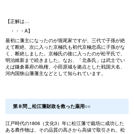
【正解は…
・・・A】
最初に藩主になったのが堀尾家ですが、三代で子孫が絶
えて断絶、次に入った京極氏も初代京極忠高に子孫がな
く、断絶しました。京極氏の後に入ったのが松平氏で、
明治維新まで続きました。なお、「北条氏」は武士でい
えば鎌倉幕府の執権、小田原城を拠点とした戦国大名、
河内国狭山藩藩主などとして知られています。
第８問＿松江藩財政を救った薬用○○
江戸時代の1806（文化3）年に松江藩で栽培に成功した
ある農作物は、その品質の高さから高値で取引され、松