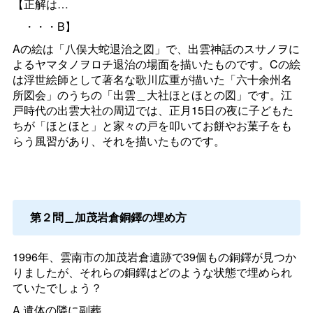
【正解は…
・・・B】
Aの絵は「八俣大蛇退治之図」で、出雲神話のスサノヲに
よるヤマタノヲロチ退治の場面を描いたものです。Cの絵
は浮世絵師として著名な歌川広重が描いた「六十余州名
所図会」のうちの「出雲＿大社ほとほとの図」です。江
戸時代の出雲大社の周辺では、正月15日の夜に子どもた
ちが「ほとほと」と家々の戸を叩いてお餅やお菓子をも
らう風習があり、それを描いたものです。
第２問＿加茂岩倉銅鐸の埋め方
1996年、雲南市の加茂岩倉遺跡で39個もの銅鐸が見つか
りましたが、それらの銅鐸はどのような状態で埋められ
ていたでしょう？
A.遺体の隣に副葬