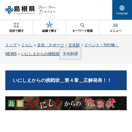
Language
目的で探す
組織で探す
キーワード検索
メニュー
トップ
>
くらし
>
文化・スポーツ
>
文化財
>
イベント・刊行物・
NEWS
>
いにしえからの挑戦状
文化財課
いにしえからの挑戦状＿第４章＿正解発表！！