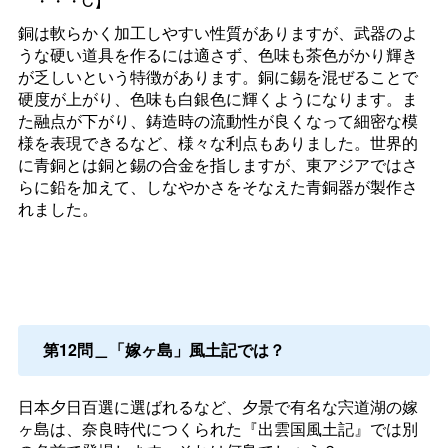
・・・C】
銅は軟らかく加工しやすい性質がありますが、武器のよ
うな硬い道具を作るには適さず、色味も茶色がかり輝き
が乏しいという特徴があります。銅に錫を混ぜることで
硬度が上がり、色味も白銀色に輝くようになります。ま
た融点が下がり、鋳造時の流動性が良くなって細密な模
様を表現できるなど、様々な利点もありました。世界的
に青銅とは銅と錫の合金を指しますが、東アジアではさ
らに鉛を加えて、しなやかさをそなえた青銅器が製作さ
れました。
第12問＿「嫁ヶ島」風土記では？
日本夕日百選に選ばれるなど、夕景で有名な宍道湖の嫁
ヶ島は、奈良時代につくられた『出雲国風土記』では別