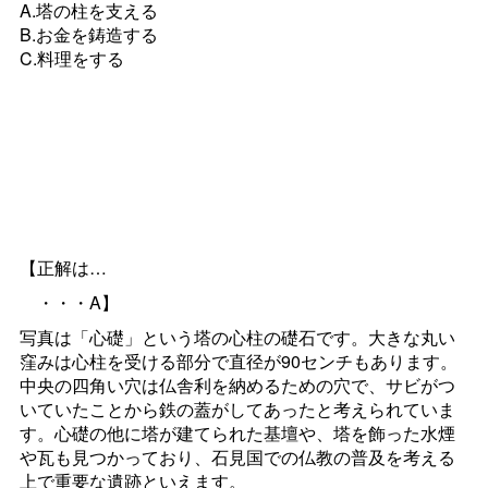
A.塔の柱を支える
B.お金を鋳造する
C.料理をする
【正解は…
・・・A】
写真は「心礎」という塔の心柱の礎石です。大きな丸い
窪みは心柱を受ける部分で直径が90センチもあります。
中央の四角い穴は仏舎利を納めるための穴で、サビがつ
いていたことから鉄の蓋がしてあったと考えられていま
す。心礎の他に塔が建てられた基壇や、塔を飾った水煙
や瓦も見つかっており、石見国での仏教の普及を考える
上で重要な遺跡といえます。