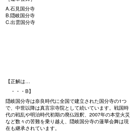
A.石見国分寺
B.隠岐国分寺
C.出雲国分寺
【正解は…
・・・B】
隠岐国分寺は奈良時代に全国で建立された国分寺の1つ
で、中世以降は真言宗寺院として続いています。戦国時
代の戦乱や明治時代初期の廃仏毀釈、2007年の本堂火災
など数々の苦難を乗り越え、隠岐国分寺の蓮華会舞は現
在も継承されています。