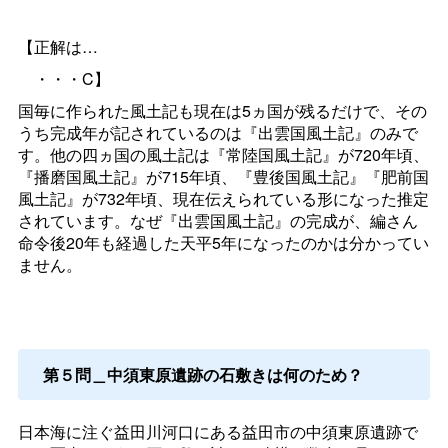
【正解は…
・・・C】
国毎に作られた風土記も現在は5ヵ国が残るだけで、その
うち完成年が記されているのは『出雲国風土記』のみで
す。他の四ヵ国の風土記は『常陸国風土記』が720年頃、
『播磨国風土記』が715年頃、『豊後国風土記』『肥前国
風土記』が732年頃、現在伝えられている形になった推定
されています。なぜ『出雲国風土記』の完成が、編さん
命令後20年も経過した天平5年になったのかは分かってい
ません。
第５問＿中須東原遺跡の石敷きは何のため？
日本海に注ぐ益田川河口にある益田市の中須東原遺跡で