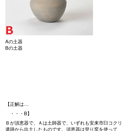
Aの土器
Bの土器
【正解は…
・・・B】
Ｂが須恵器で、Ａは土師器で、いずれも安来市臼コクリ
遺跡から出土したものです。須恵器は登り窯を使って