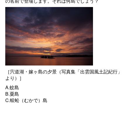
の名前で登場します。それは何島でしょう？
［宍道湖・嫁ヶ島の夕景（写真集「出雲国風土記紀行」
より）］
A.蚊島
B.粟島
C.蜈蚣（むかで）島