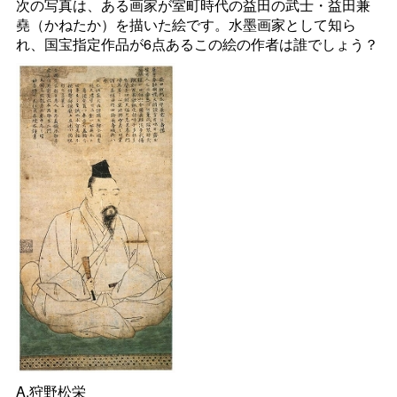
次の写真は、ある画家が室町時代の益田の武士・益田兼
堯（かねたか）を描いた絵です。水墨画家として知ら
れ、国宝指定作品が6点あるこの絵の作者は誰でしょう？
A.狩野松栄