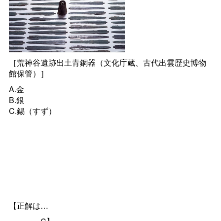
［荒神谷遺跡出土青銅器（文化庁蔵、古代出雲歴史博物
館保管）］
A.金
B.銀
C.錫（すず）
【正解は…