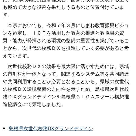
も極めて大きな役割を果たしうるものと位置付けていま
す。
本県においても、令和７年３月にしまね教育振興ビジョ
ンを策定し、ＩＣＴを活用した教育の推進と教職員の資
質・能力が発揮される環境の整備の重要性を掲げているこ
とから、次世代の校務ＤＸを推進していく必要があると考
えています。
次世代校務ＤＸの効果を最大限に活かすためには、県域
の市町村が一体となって、関連するシステム等を共同調達
や共同利用することが必要となることから、県域の次世代
の校務ＤＸ環境整備の方向性を示すため、島根県次世代校
務ＤＸグランドデザインを島根県ＧＩＧＡスクール構想推
進協議会にて策定しました。
島根県次世代校務DXグランドデザイン