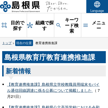
Language
キーワ
目的で
組織で探
メニュ
ード検
探す
す
ー
索
トップ
>
現在の位置
教育連携推進課
島根県教育庁教育連携推進課
新着情報
【教育連携推進課】島根県立学校教職員用端末モバイ
ル通信回線調達に係る公募について掲載しました
（ 7
月21日）
【教育連携推進課】島根県公立高等学校における令和