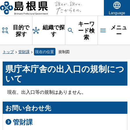
Language
キーワ
目的で
組織で探
メニュ
ード検
探す
す
ー
索
トップ
>
管財課
>
現在の位置
規制図
県庁本庁舎の出入口の規制につ
いて
現在、出入口等の規制はありません。
お問い合わせ先
管財課