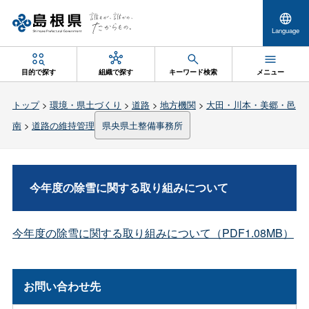
Language
目的で探す
組織で探す
キーワード検索
メニュー
トップ
>
環境・県土づくり
>
道路
>
地方機関
>
大田・川本・美郷・邑
南
>
道路の維持管理
県央県土整備事務所
今年度の除雪に関する取り組みについて
今年度の除雪に関する取り組みについて（PDF1.08MB）
お問い合わせ先