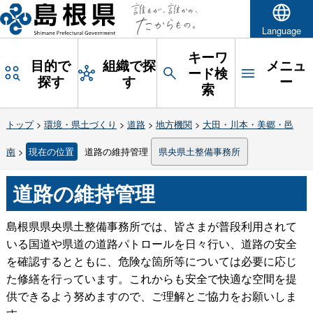
Language
キーワ
目的で
組織で探
メニュ
ード検
探す
す
ー
索
トップ
>
環境・県土づくり
>
道路
>
地方機関
>
大田・川本・美郷・邑
南
>
現在の位置
道路の維持管理
県央県土整備事務所
道路の維持管理
島根県県央県土整備事務所では、皆さまが普段利用されて
いる国道や県道の道路パトロールを日々行い、道路の安全
を確認するとともに、危険な箇所等については必要に応じ
た修繕を行っています。これからも安全で快適な空間を提
供できるよう努めますので、ご理解とご協力をお願いしま