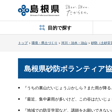
目的で探す
トップ
>
環境・県土づくり
>
河川・治水・治山
>
砂防（土砂災
島根県砂防ボランティア
『うちの裏山だいじょうぶかしら？また雨が降る
『最近、集中豪雨が多いけど、この谷はだいじょ
『地域での防災学習など、講師をお願いできない