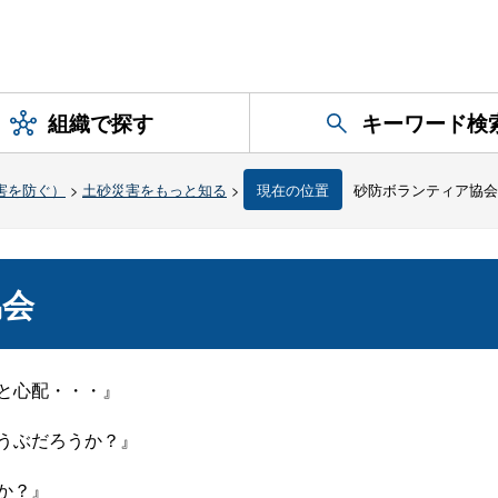
組織で探す
キーワード検
害を防ぐ）
>
土砂災害をもっと知る
>
現在の位置
砂防ボランティア協会
協会
と心配・・・』
うぶだろうか？』
か？』