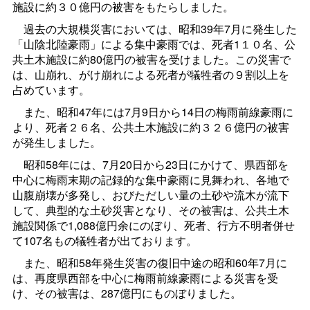
施設に約３０億円の被害をもたらしました。
過去の大規模災害においては、昭和39年7月に発生した
「山陰北陸豪雨」による集中豪雨では、死者1１０名、公
共土木施設に約80億円の被害を受けました。この災害で
は、山崩れ、がけ崩れによる死者が犠牲者の９割以上を
占めています。
また、昭和47年には7月9日から14日の梅雨前線豪雨に
より、死者２６名、公共土木施設に約３２６億円の被害
が発生しました。
昭和58年には、7月20日から23日にかけて、県西部を
中心に梅雨末期の記録的な集中豪雨に見舞われ、各地で
山腹崩壊が多発し、おびただしい量の土砂や流木が流下
して、典型的な土砂災害となり、その被害は、公共土木
施設関係で1,088億円余にのぼり、死者、行方不明者併せ
て107名もの犠牲者が出ております。
また、昭和58年発生災害の復旧中途の昭和60年7月に
は、再度県西部を中心に梅雨前線豪雨による災害を受
け、その被害は、287億円にものぼりました。