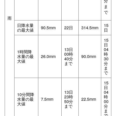
分
ま
で
雨
日降水量
15
90.5mm
22日
314.5mm
の最大値
日
15
日
13日
04
1時間降
00時
時
水量の最
26.0mm
90.0mm
40分
30
大値
まで
分
ま
で
15
日
13日
04
10分間降
23時
時
水量の最
7.5mm
22.5mm
50分
00
大値
まで
分
ま
で