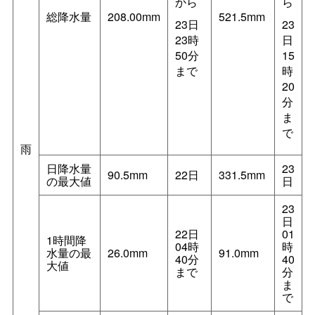
から
ら
総降水量
208.00mm
521.5mm
23日
23
23時
日
50分
15
まで
時
20
分
ま
で
雨
日降水量
23
90.5mm
22日
331.5mm
の最大値
日
23
日
22日
01
1時間降
04時
時
水量の最
26.0mm
91.0mm
40分
40
大値
まで
分
ま
で