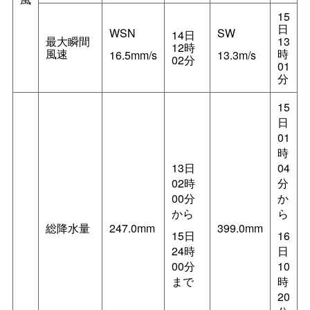
15
日
WSN
SW
14日
最大瞬間
13
12時
風速
時
16.5mm/s
13.3m/s
02分
01
分
15
日
01
時
13日
04
02時
分
00分
か
から
ら
総降水量
247.0mm
399.0mm
15日
16
24時
日
00分
10
まで
時
20