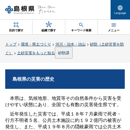
Language
目的で探す
組織で探す
キーワード検索
メニュー
トップ
>
環境・県土づくり
>
河川・治水・治山
>
砂防（土砂災害を防
ぐ）
>
土砂災害をもっと知る
砂防課
島根県の災害の歴史
本県は、気候地形、地質等その自然条件から災害を受
けやすい状態にあり、全国でも有数の災害発生県です。
近年発生した災害では、平成１８年７月豪雨で死者・
行方不明者５名、公共土木施設に約１９２億円の被害が
発生し、また、平成１９年８月の隠岐豪雨では公共土木