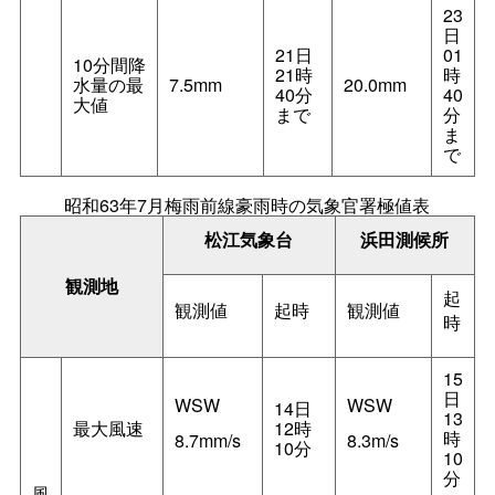
23
日
21日
01
10分間降
21時
時
水量の最
7.5mm
20.0mm
40分
40
大値
まで
分
ま
で
昭和63年7月梅雨前線豪雨時の気象官署極値表
松江気象台
浜田測候所
観測地
起
観測値
起時
観測値
時
15
日
WSW
WSW
14日
13
最大風速
12時
時
8.7mm/s
8.3m/s
10分
10
分
風