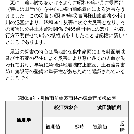
更に、追い討ちをかけるように昭和63年7月に県西部
（特に浜田管内）を中心に梅雨前線豪雨による災害をう
けました。この災害も昭和58年災害同様山腹崩壊や小河
川の氾濫により、昭和58年災害に次ぐ大災害となり、そ
の被害は公共土木施設関係で465億円余にのぼり、死者、
行方不明併せて6名の犠牲者を出したことは記憶に新しい
ところであります。
最近の災害の特色は局地的な集中豪雨による斜面崩壊
及び土石流の発生による災害により尊い多くの人命が失
われており、早急に急傾斜地崩壊防止施設、土石流災害
防止施設等の整備の重要性があらためて認識されている
ところです。
昭和58年7月梅雨前線豪雨時の気象官署極値表
松江気象台
浜田測候所
観測地
起
観測値
起時
観測値
時