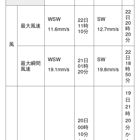
22
日
WSW
SW
22日
20
最大風速
11時
時
11.6mm/s
12.7mm/s
10分
20
分
風
22
日
WSW
SW
21日
最大瞬間
18
01時
風速
時
19.1mm/s
19.8mm/s
20分
50
分
19
日
21
時
20日
20
00時
分
10分
か