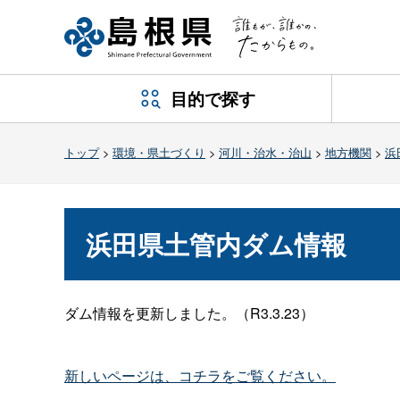
目的で探す
トップ
>
環境・県土づくり
>
河川・治水・治山
>
地方機関
>
浜
浜田県土管内ダム情報
ダム情報を更新しました。（R3.3.23）
新しいページは、コチラをご覧ください。