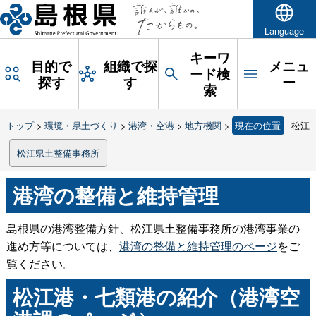
Language
キーワ
目的で
組織で探
メニュ
ード検
探す
す
ー
索
トップ
>
環境・県土づくり
>
港湾・空港
>
地方機関
>
現在の位置
松江
松江県土整備事務所
港湾の整備と維持管理
島根県の港湾整備方針、松江県土整備事務所の港湾事業の
進め方等については、
港湾の整備と維持管理のページ
をご
覧ください。
松江港・七類港の紹介（港湾空