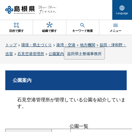
Language
目的で探す
組織で探す
キーワード検索
メニュー
トップ
>
環境・県土づくり
>
港湾・空港
>
地方機関
>
益田・津和野・
吉賀
>
石見空港管理所
>
公園案内
益田県土整備事務所
公園案内
石見空港管理所が管理している公園を紹介していま
す。
公園一覧