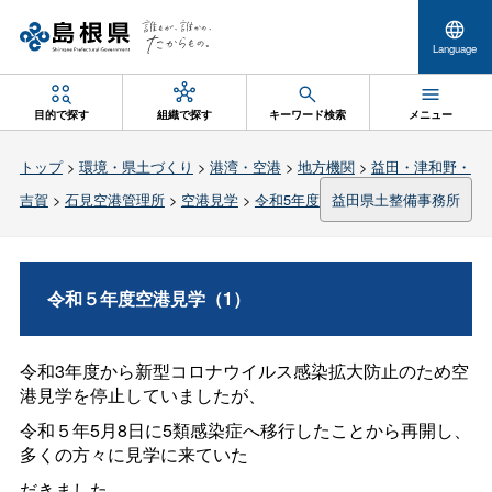
Language
目的で探す
組織で探す
キーワード検索
メニュー
トップ
>
環境・県土づくり
>
港湾・空港
>
地方機関
>
益田・津和野・
吉賀
>
石見空港管理所
>
空港見学
>
令和5年度
益田県土整備事務所
令和５年度空港見学（1）
令和3年度から新型コロナウイルス感染拡大防止のため空
港見学を停止していましたが、
令和５年5月8日に5類感染症へ移行したことから再開し、
多くの方々に見学に来ていた
だきました。