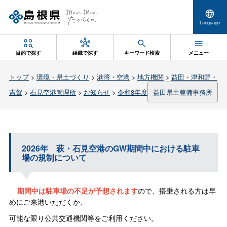
Language
目的で探す
組織で探す
キーワード検索
メニュー
トップ
>
環境・県土づくり
>
港湾・空港
>
地方機関
>
益田・津和野・
吉賀
>
石見空港管理所
>
お知らせ
>
令和8年度
益田県土整備事務所
2026
年
萩・石見空港のGW期間中における駐車
場の規制について
期間中は駐車場の不足が予想されます
ので、搭乗される方は早
めにご来港いただくか、
可能な限り公共交通機関等をご利用ください。