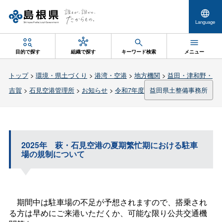
Language
目的で探す
組織で探す
キーワード検索
メニュー
トップ
>
環境・県土づくり
>
港湾・空港
>
地方機関
>
益田・津和野・
吉賀
>
石見空港管理所
>
お知らせ
>
令和7年度
益田県土整備事務所
2025
年
萩・石見空港の夏期繁忙期における駐車
場の規制について
期間中は駐車場の不足が予想されますので、搭乗され
る方は早めにご来港いただくか、可能な限り公共交通機