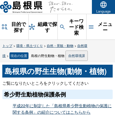
Language
キーワ
目的で
組織で探
メニュ
ード検
探す
す
ー
索
トップ
>
環境・県土づくり
>
自然・景観・動物
>
自然環
境
>
現在の位置
島根の野生動物・植物
自然環境課
島根県の野生生物(動物・植物)
ご覧になりたいところをクリックしてください
希少野生動植物保護条例
平成22年に制定した「島根県希少野生動植物の保護に
関する条例」の紹介についてはこちらから