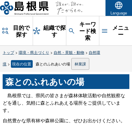
Language
キーワ
目的で
組織で探
メニュ
ード検
探す
す
ー
索
トップ
>
環境・県土づくり
>
自然・景観・動物
>
自然環
境
>
現在の位置
森とのふれあいの場
林業課
森とのふれあいの場
島根県では、県民の皆さまが森林体験活動や自然観察な
どを通し、気軽に森とふれあえる場所をご提供していま
す。
自然豊かな県有林や森林公園に、ぜひお出かけください。