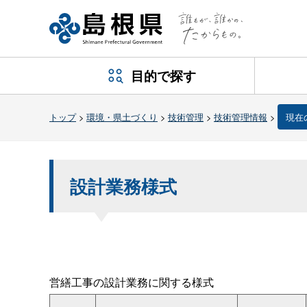
目的で探す
トップ
>
環境・県土づくり
>
技術管理
>
技術管理情報
>
現在
設計業務様式
営繕工事の設計業務に関する様式