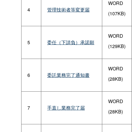
WORD
4
管理技術者等変更届
(107KB)
WORD
5
委任（下請負）承諾願
(129KB)
WORD
6
委託業務完了通知書
(28KB)
WORD
7
手直し業務完了届
(28KB)