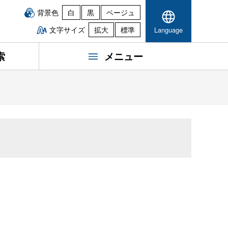
背景色
白
黒
ベージュ
文字サイズ
拡大
標準
Language
索
メニュー