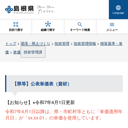
Language
目的で探す
組織で探す
キーワード検索
メニュー
トップ
>
環境・県土づくり
>
技術管理
>
技術管理情報
>
積算基準・単
価
>
単価
技術管理課
【県等】公表単価表（資材）
【お知らせ】※令和7年4月1日更新
令和7年4月1日以降は、県・市町村等ともに「単価適用年
月日」が「xx.xx.01」の単価を使用しています。