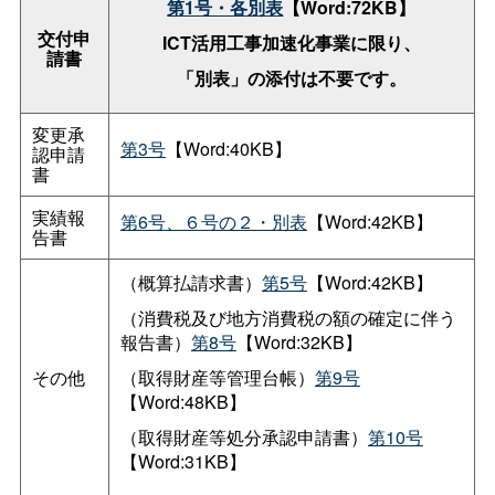
第1号・各別表
【Word:72KB】
交付申
ICT活用工事加速化事業に限り、
請書
「別表」の添付は不要です。
変更承
第3号
【Word:40KB】
認申請
書
実績報
第6号、６号の２・別表
【Word:42KB】
告書
（概算払請求書）
第5号
【Word:42KB】
（消費税及び地方消費税の額の確定に伴う
報告書）
第8号
【Word:32KB】
その他
（取得財産等管理台帳）
第9号
【Word:48KB】
（取得財産等処分承認申請書）
第10号
【Word:31KB】