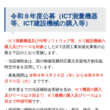
令和８年度公募（ICT測量機器
等、ICT建設機械の購入等）
・
ICT
測量機器及び付帯ソフトウェア等、ICT建設機械の
購入及びリースを対象
としたICT活用工事加速化事業の公
募を下記のとおり実施します。
・当該補助金は、国の物価高騰対応重点支援地方創生臨
時交付金を活用しています。
・募集期間は
令和８年３月２６日（木）から令和８年６
月３０日（火）
までです。
・前年度までの当該補助金実績を含め、
ICT
機器の購入
及びリースは３回まで、ICT建機の購入及びリースは１
回まで申請可能
です。
・採択後に補助金の交付申請を行い、発注、納品、支