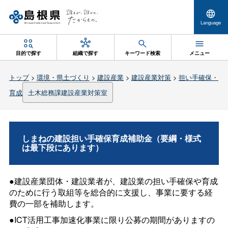
Language
目的で探す
組織で探す
キーワード検索
メニュー
トップ
>
環境・県土づくり
>
建設産業
>
建設産業対策
>
担い手確保・
育成
土木総務課建設産業対策室
しまねの建設担い手確保育成補助金（要綱・様式
は最下段にあります）
●建設産業団体・建設業者が、建設業の担い手確保や育成
のために行う取組等を総合的に支援し、事業に要する経
費の一部を補助します。
●ICT活用工事加速化事業に限り公募の期間がありますの