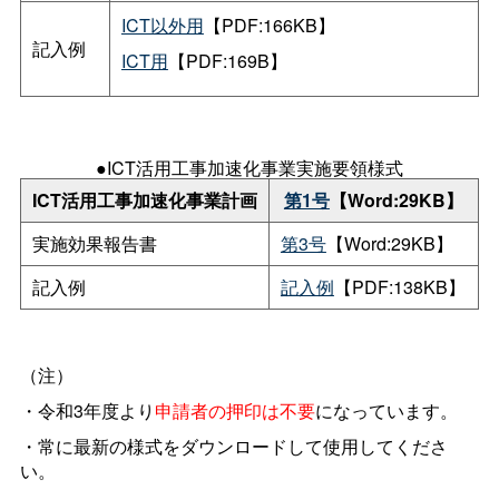
ICT以外用
【PDF:166KB】
記入例
ICT用
【PDF:169B】
●ICT活用工事加速化事業実施要領様式
ICT
活用工事加速化事業計画
第1号
【Word:29KB】
実施効果報告書
第3号
【Word:29KB】
記入例
記入例
【PDF:138KB】
（注）
・令和3年度より
申請者の押印は不要
になっています。
・
常に最新の様式をダウンロードして使用して
くださ
い。