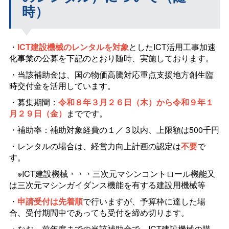
時）
・
ICT建設機械のレンタルを対象
としたICT活用工事加速
化事業の公募を下記のとおり随時、実施しております。
・当該補助金は、国の物価高騰対応重点支援地方創生臨
時交付金を活用しています。
・募集期間：
令和８年３月２６日（木）から令和９年１
月２９日（金）
までです。
・補助率：補助対象経費の１／３以内、上限額は500千円
・レンタルの場合は、経営力向上計画の認定は
不要
で
す。
※ICT建設機械・・・三次元マシンコントロール機能又
は三次元マシンガイダンス機能を有する建設用機械等
・
申請受付は先着順
で行いますが、予算枠に達した場
合、受付期間中であっても受付を締め切ります。
・なお、前年度までの当該補助金で、ICT建設機械の購