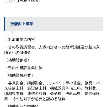
こちら
【PDF:66KB】
技能向上事業
〔対象事業の内容〕
・資格取得講習会、入職内定者への教育訓練及び新規入
職者への研修会
〔補助対象者〕
・県内の建設産業団体
〔補助対象経費〕
・委員謝金、講師謝金、アルバイト等の賃金、旅費、バ
ス等借上料、施設借上料、機械器具等借上料、教材費、
印刷製本費、通信運搬費、会議費、消耗品費、傷害保険
料、その他知事が必要と認める経費
〔補助率及び補助額〕