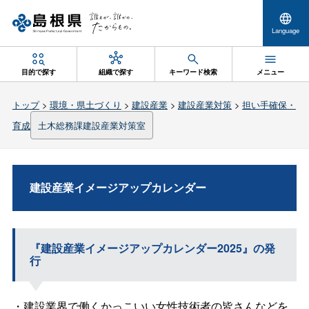
Language
目的で探す
組織で探す
キーワード検索
メニュー
トップ
>
環境・県土づくり
>
建設産業
>
建設産業対策
>
担い手確保・
育成
土木総務課建設産業対策室
建設産業イメージアップカレンダー
『建設産業イメージアップカレンダー2025』の発
行
・建設業界で働くかっこいい女性技術者の皆さんなどを