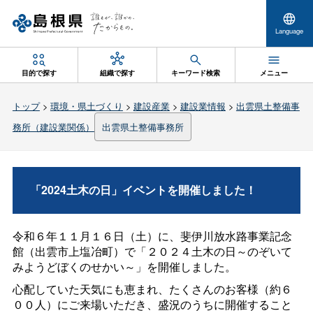
Language
目的で探す
組織で探す
キーワード検索
メニュー
トップ
>
環境・県土づくり
>
建設産業
>
建設業情報
>
出雲県土整備事
務所（建設業関係）
出雲県土整備事務所
「2024土木の日」イベントを開催しました！
令和６年１１月１６日（土）に、斐伊川放水路事業記念
館（出雲市上塩冶町）で「２０２４土木の日～のぞいて
みようどぼくのせかい～」を開催しました。
心配していた天気にも恵まれ、たくさんのお客様（約６
００人）にご来場いただき、盛況のうちに開催すること