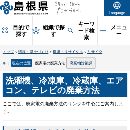
Language
キーワ
目的で
組織で探
メニュ
ード検
探す
す
ー
索
トップ
>
環境・県土づくり
>
環境・リサイクル
>
リサイク
ル
>
現在の位置
廃家電の廃棄方法
廃棄物対策課
洗濯機、冷凍庫、冷蔵庫、エア
コン、テレビの廃棄方法
ここでは、廃家電の廃棄方法のリンクを中心にご案内しま
す。