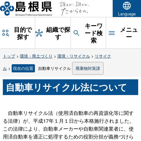
Language
キーワ
目的で
組織で探
メニュ
ード検
探す
す
ー
索
トップ
>
環境・県土づくり
>
環境・リサイクル
>
リサイク
ル
>
現在の位置
自動車リサイクル
廃棄物対策課
自動車リサイクル法について
自動車リサイクル法（使用済自動車の再資源化等に関す
る法律）が、平成17年１月１日から本格施行されました。
この法律により、自動車メーカーや自動車関連業者に、使
用済自動車を適正に処理するための役割分担が義務づけら