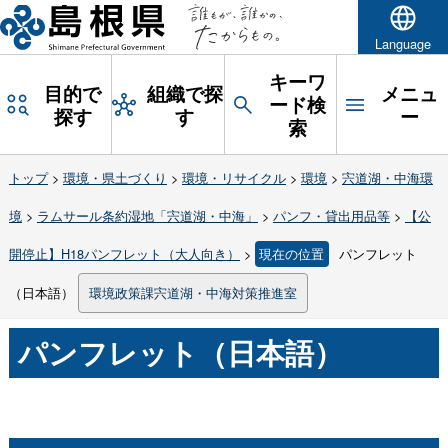
Language
キーワ
目的で
組織で探
メニュ
ード検
探す
す
ー
索
トップ
>
環境・県土づくり
>
環境・リサイクル
>
環境
>
宍道湖・中海環
境
>
ラムサール条約湿地「宍道湖・中海」
>
パンフ・貸出用品等
>
【公
開停止】H18パンフレット（大人向き）
>
現在の位置
パンフレット
（日本語）
環境政策課宍道湖・中海対策推進室
パンフレット（日本語）