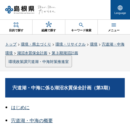
Language
目的で探す
組織で探す
キーワード検索
メニュー
トップ
>
環境・県土づくり
>
環境・リサイクル
>
環境
>
宍道湖・中海
環境
>
湖沼水質保全計画
>
第３期湖沼計画
環境政策課宍道湖・中海対策推進室
宍道湖・中海に係る湖沼水質保全計画（第3期）
はじめに
宍道湖・中海の概要