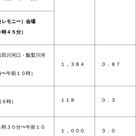
セレモニー）会場
９時４５分）
吉田川河口・飯梨川河
１，３８４
０．８７
時〜午前１０時）
１１８
０．３
前９時）
８時３０分〜午前１０
１，０００
３．０