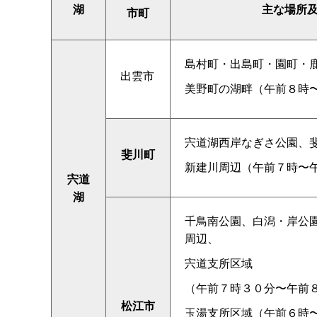
湖
主な場所
市町
島村町・出島町・園町・
出雲市
美野町の湖畔（午前８時
宍道湖西岸なぎさ公園、
斐川町
新建川周辺（午前７時〜
宍道
湖
千鳥南公園、白潟・岸公
周辺、
宍道支所区域
（午前７時３０分〜午前
松江市
玉湯支所区域（午前６時