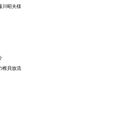
藤川昭夫様
）
介
の稚貝放流