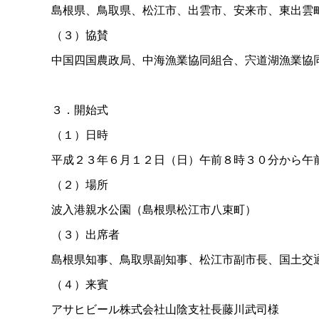
島根県、鳥取県、松江市、出雲市、安来市、東出雲
（３）協賛
中国四国農政局、中海漁業協同組合、宍道湖漁業協
３．開始式
（１）日時
平成２３年６月１２日（日）午前８時３０分から午
（２）場所
波入港親水公園（島根県松江市八束町）
（３）出席者
島根県知事、鳥取県副知事、松江市副市長、国土交通
（４）来賓
アサヒビール株式会社山陰支社長藤川武司様