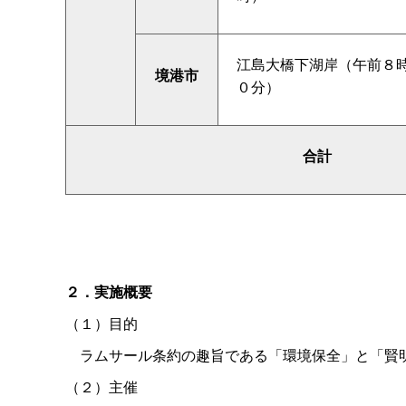
江島大橋下湖岸（午前８
境港市
０分）
合計
２．実施概要
（１）目的
ラムサール条約の趣旨である「環境保全」と「賢
（２）主催