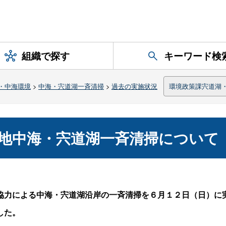
組織で探す
キーワード検
・中海環境
>
中海・宍道湖一斉清掃
>
過去の実施状況
環境政策課宍道湖
湿地中海・宍道湖一斉清掃について
協力による中海・宍道湖沿岸の一斉清掃を
６月１２日（日）に
した。