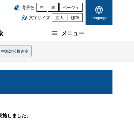
背景色
白
黒
ベージュ
文字サイズ
拡大
標準
Language
索
メニュー
・中海対策推進室
実施しました。