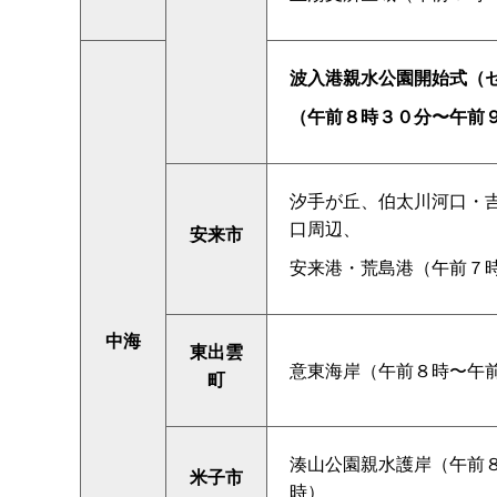
波入港親水公園開始式（
（午前８時３０分〜午前
汐手が丘、伯太川河口・
口周辺、
安来市
安来港・荒島港（午前７
中海
東出雲
意東海岸（午前８時〜午
町
湊山公園親水護岸（午前
米子市
時）