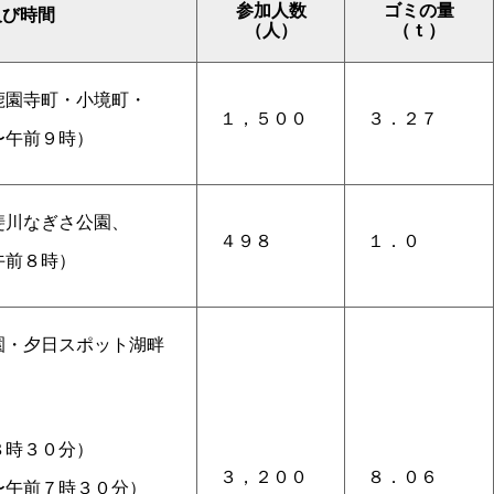
参加人数
ゴミの量
及び時間
（人）
（ｔ）
鹿園寺町・小境町・
１，５００
３．２７
〜午前９時）
斐川なぎさ公園、
４９８
１．０
午前８時）
園・夕日スポット湖畔
８時３０分）
３，２００
８．０６
〜午前７時３０分）