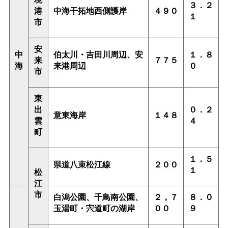
３．２
港
中海干拓地西側護岸
４９０
１
市
安
中
伯太川・吉田川周辺、安
１．８
来
７７５
海
来港周辺
０
市
東
出
０．２
意東海岸
１４８
雲
４
町
１．５
県道八束松江線
２００
１
松
江
市
白潟公園、千鳥南公園、
２，７
８．０
玉湯町・宍道町の湖岸
００
９