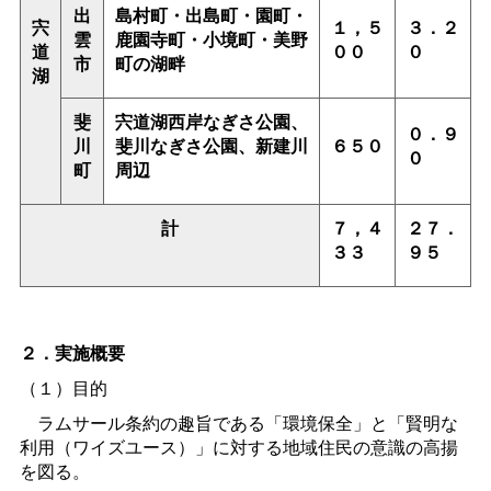
出
島村町・出島町・園町・
宍
１，５
３．２
雲
鹿園寺町・小境町・美野
道
００
０
市
町の湖畔
湖
斐
宍道湖西岸なぎさ公園、
０．９
川
斐川なぎさ公園、新建川
６５０
０
町
周辺
計
７，４
２７．
３３
９５
２．実施概要
（１）目的
ラムサール条約の趣旨である「環境保全」と「賢明な
利用（ワイズユース）」に対する地域住民の意識の高揚
を図る。