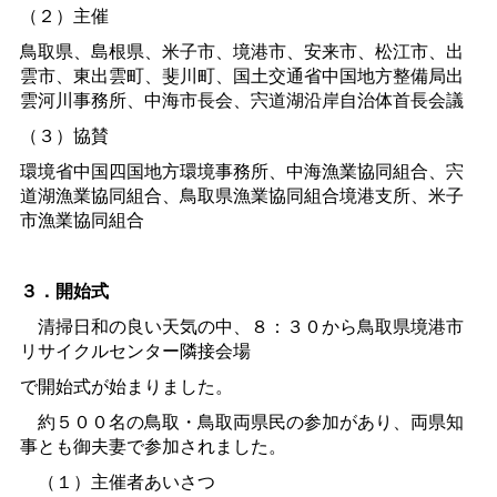
（２）主催
鳥取県、島根県、米子市、境港市、安来市、松江市、出
雲市、東出雲町、斐川町、国土交通省中国地方整備局出
雲河川事務所、中海市長会、宍道湖沿岸自治体首長会議
（３）協賛
環境省中国四国地方環境事務所、中海漁業協同組合、宍
道湖漁業協同組合、鳥取県漁業協同組合境港支所、米子
市漁業協同組合
３．開始式
清掃日和の良い天気の中、８：３０から鳥取県境港市
リサイクルセンター隣接会場
で開始式が始まりました。
約５００名の鳥取・鳥取両県民の参加があり、両県知
事とも御夫妻で参加されました。
（１）主催者あいさつ