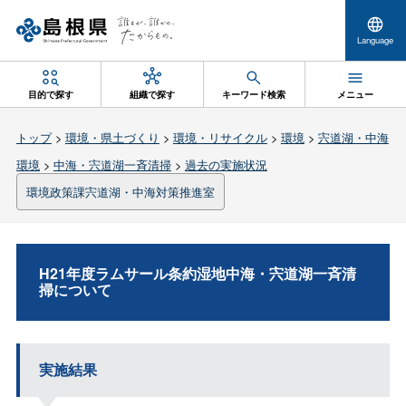
Language
目的で探す
組織で探す
キーワード検索
メニュー
トップ
>
環境・県土づくり
>
環境・リサイクル
>
環境
>
宍道湖・中海
環境
>
中海・宍道湖一斉清掃
>
過去の実施状況
環境政策課宍道湖・中海対策推進室
H21年度ラムサール条約湿地中海・宍道湖一斉清
掃について
実施結果