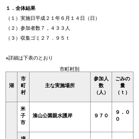
１．全体結果
（１）実施日平成２１年６月１４日（日）
（２）参加者数７，４３３人
（３）収集ゴミ２７．９５ｔ
※詳細は下表のとおり
市町村別
市
参加人
ごみの
湖
町
主な実施場所
数
量
村
（人）
（ｔ）
米
９．０
子
湊山公園親水護岸
９７０
０
市
境