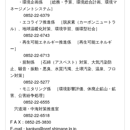
・環境企画係 ［総務・予算、環境総合計画、環境マ
ネージメントシステム］
0852-22-6379
・エコライフ推進係 ［脱炭素（カーボンニュートラ
ル）、地球温暖化対策、環境学習、循環型社会］
0852-22-6743
・再生可能エネルギー推進係 ［再生可能エネルギ
ー］
0852-22-6713
・規制係 ［石綿（アスベスト）対策、大気汚染防
止、騒音・振動・悪臭、水質汚濁、土壌汚染、温泉、フロ
ン対策］
0852-22-5277
・モニタリング係 ［環境影響評価、休廃止鉱山・鉱
害、公害紛争処理］
0852-22-6555
宍道湖・中海対策推進室
0852-22-6518
F A X：0852-25-3830
E-mail：kankyo@pref.shimane.lg.jp