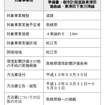
準備書：都市計画道路東津田
連絡線・東津田下東川津線
対象事業種類
道路
対象事業実施予定者
島根県
対象事業規模
４車線約５．１km
対象事業実施区域
松江市
関係地域
松江市
環境影響評価その他
島根県環境影響評価条例
の手続の実施根拠
方法書送付
平成１２年０３月３０日
平成１２年０３月３１日〜０
方法書公告・縦覧
５月０１日
方法書についての公
島根県報への掲載
告の方法