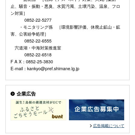
止、騒音・振動・悪臭、水質汚濁、土壌汚染、温泉、フロ
ン対策］
0852-22-5277
・モニタリング係 ［環境影響評価、休廃止鉱山・鉱
害、公害紛争処理］
0852-22-6555
宍道湖・中海対策推進室
0852-22-6518
F A X：0852-25-3830
E-mail：kankyo@pref.shimane.lg.jp
企業広告
広告掲載について