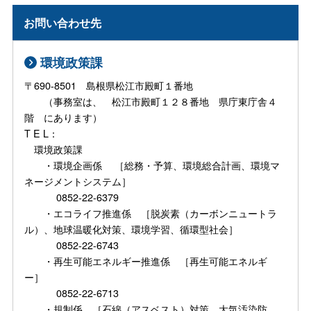
お問い合わせ先
環境政策課
〒690-8501 島根県松江市殿町１番地
（事務室は、 松江市殿町１２８番地 県庁東庁舎４
階 にあります）
T E L：
環境政策課
・環境企画係 ［総務・予算、環境総合計画、環境マ
ネージメントシステム］
0852-22-6379
・エコライフ推進係 ［脱炭素（カーボンニュートラ
ル）、地球温暖化対策、環境学習、循環型社会］
0852-22-6743
・再生可能エネルギー推進係 ［再生可能エネルギ
ー］
0852-22-6713
・規制係 ［石綿（アスベスト）対策、大気汚染防