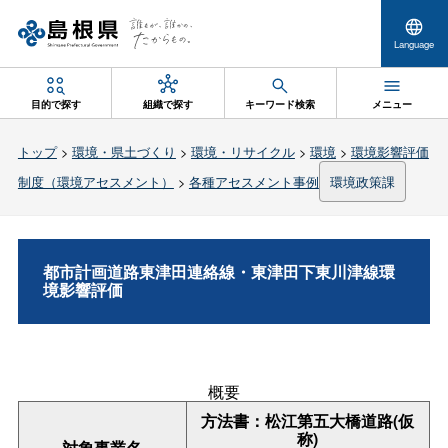
Language
目的で探す
組織で探す
キーワード検索
メニュー
トップ
>
環境・県土づくり
>
環境・リサイクル
>
環境
>
環境影響評価
制度（環境アセスメント）
>
各種アセスメント事例
環境政策課
都市計画道路東津田連絡線・東津田下東川津線環
境影響評価
概要
方法書：松江第五大橋道路(仮
称)
対象事業名