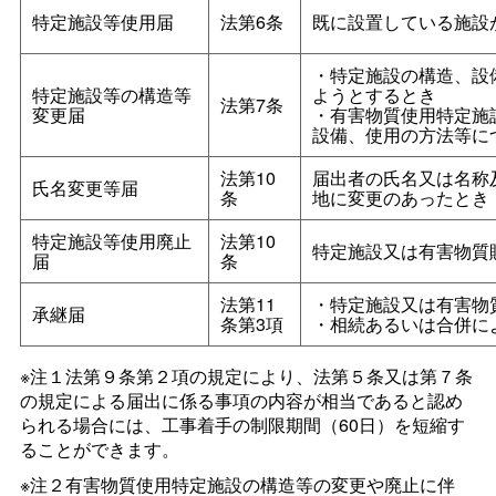
特定施設等使用届
法第6条
既に設置している施設
・特定施設の構造、設
特定施設等の構造等
ようとするとき
法第7条
変更届
・有害物質使用特定施
設備、使用の方法等に
法第10
届出者の氏名又は名称
氏名変更等届
条
地に変更のあったとき
特定施設等使用廃止
法第10
特定施設又は有害物質
届
条
法第11
・特定施設又は有害物
承継届
条第3項
・相続あるいは合併に
※注１法第９条第２項の規定により、法第５条又は第７条
の規定による届出に係る事項の内容が相当であると認め
られる場合には、工事着手の制限期間（60日）を短縮す
ることができます。
※注２有害物質使用特定施設の構造等の変更や廃止に伴