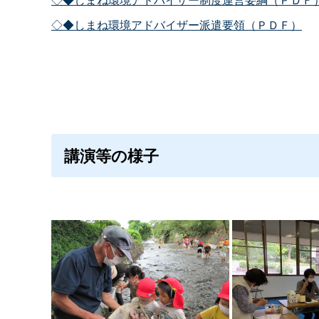
◇◆しまね環境アドバイザー派遣要領（ＰＤＦ）
講演等の様子