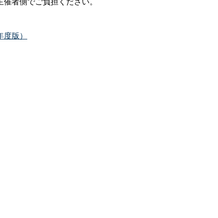
主催者側でご負担ください。
年度版）
）