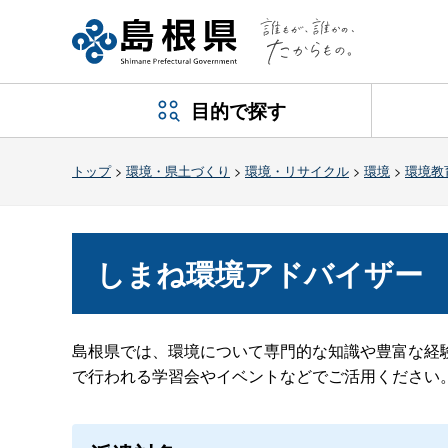
目的で探す
トップ
>
環境・県土づくり
>
環境・リサイクル
>
環境
>
環境教
しまね環境アドバイザー
島根県では、環境について専門的な知識や豊富な経
で行われる学習会やイベントなどでご活用ください