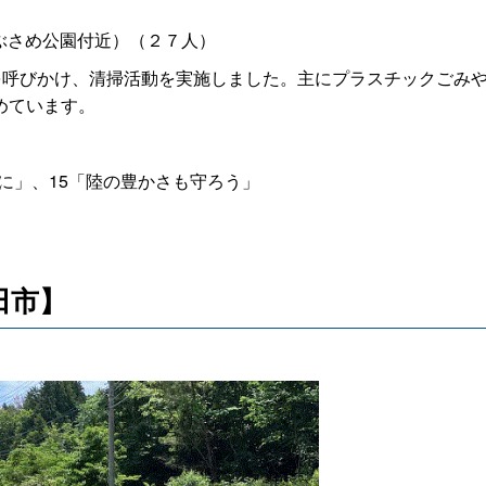
やぶさめ公園付近）（２７人）
を呼びかけ、清掃活動を実施しました。主にプラスチックごみ
めています。
に」、15「陸の豊かさも守ろう」
田市】