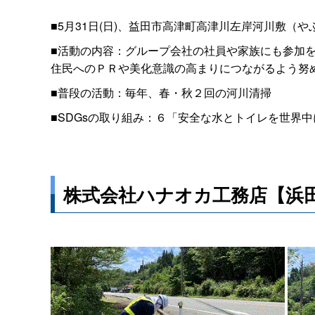
■5月31日(日)、益田市高津町高津川左岸河川敷（
■活動の内容：グループ会社の社員や家族にも参加
住民へのＰＲや美化意識の高まりにつながるよう努
■普段の活動：毎年、春・秋２回の河川清掃
■SDGsの取り組み：６「安全な水とトイレを世界中
株式会社ハナオカ工務店【浜