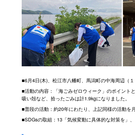
■6月4日(木)、松江市八幡町、馬潟町の中海周辺（
■活動の内容：「海ごみゼロウィーク」のポイント
吸い殻など、拾ったごみは計1.9kgになりました。
■普段の活動：約20年にわたり、上記同様の活動を
■SDGsの取組：13「気候変動に具体的な対策を」