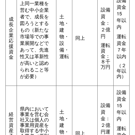
設備
上同一業種を
資金
設備
営む中小企業
15
資
者で、成長を
土
成
年以
金：
図ろうとする
地・
長
内
２億
企
もの（新たな
建
業
円
市場等での事
物・
運転
同上
応
業展開などで
設
資金
運転
援
あって、先進
備・
７年
資
資
金：
性又は革新性
運転
以内
金
８千
が高いと認め
（２
万円
られること等
年以
が必要）
内）
設備
資金
設備
15
県内において
土
資
年以
経
事業を営む会
地・
金：
内
営
社又は個人の
資
事業用資産を
建
２億
運転
産
取得する中小
物・
円運
同上
資金