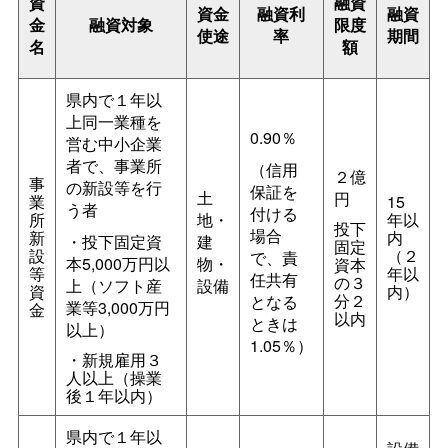
資
融資
資金
融資利
融資
金
融資対象
限度
使途
率
期間
名
額
県内で１年以
上同一業種を
0.90％
営む中小企業
者で、事業所
（信用
２億
事
の新設等を行
保証を
土
円
業
15
う者
付ける
所
地・
年以
投下
場合
新
内
・投下固定資
建
固定
設
（２
で、責
本5,000万円以
物・
資本
等
年以
任共有
の３
上（ソフト産
設備
資
内）
分２
となる
業等3,000万円
金
以内
ときは
以上）
1.05％）
・新規雇用３
人以上（操業
後１年以内）
県内で１年以