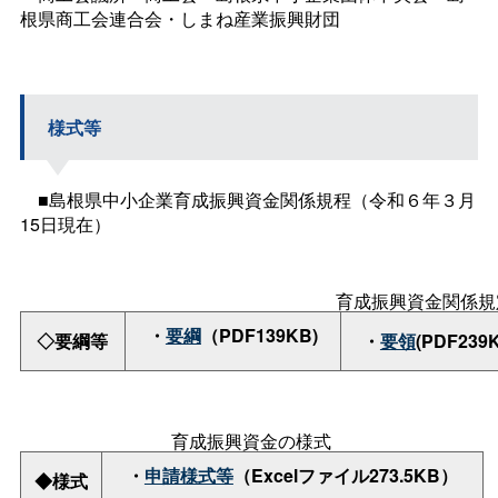
根県商工会連合会・しまね産業振興財団
様式等
■島根県中小企業育成振興資金関係規程（令和６年３月
15日現在）
育成振興資金関係規
・
要綱
（PDF139KB)
◇要綱等
・
要領
(PDF239
育成振興資金の様式
・
申請様式等
（Excelファイル273.5KB）
◆様式