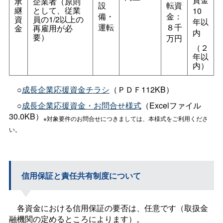
承
企業者（原則
設
転資
継
として、従業
10
備・
金：
資
員の1/2以上の
年以
運転
８千
金
再雇用が必
内
要）
万円
（２
年以
内）
○
成長企業応援資金チラシ
（ＰＤＦ112KB）
○
成長企業応援資金・お問合せ様式
（Excelファイル
30.0KB）
※対象要件のお問合せにつきましては、本様式をご利用くださ
い。
信用保証と責任共有制度について
各資金における信用保証の要否は、任意です（取扱金
融機関の定めるところによります）。