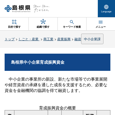
Language
目的で探す
組織で探す
キーワード検索
メニュー
トップ
>
しごと・産業
>
商工業
>
産業振興
>
融資
中小企業課
島根県中小企業育成振興資金
中小企業の事業所の新設、新たな市場等での事業展開
や経営資産の承継を通した成長を支援するため、必要な
資金を金融機関の協調を得て融資します。
育成振興資金の概要