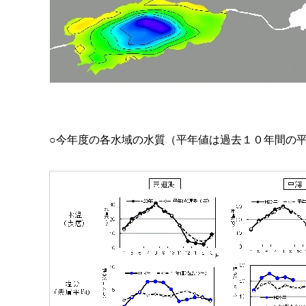
○今年度の各水域の水質（平年値は過去１０年間の