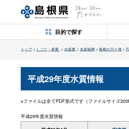
目的で探す
トップ
>
しごと・産業
>
水産業
>
水産振興
>
島根の川と湖
>
平成29年度水質情報
※ファイルは全てPDF形式です（ファイルサイズ200K
平成29年度水質情報